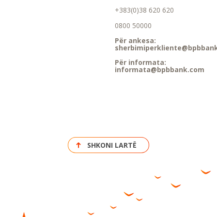
+383(0)38 620 620
0800 50000
Për ankesa:
sherbimiperkliente@bpbban
Për informata:
informata@bpbbank.com
SHKONI LARTË