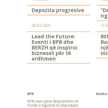
Depozita progresive
“D
ng
28 Oct 2025
11 S
Lead the Future:
BE
Eventi i BPB dhe
Ba
BERZH që inspiroi
nj
bizneset për të
mi
ardhmen
BPB
Banka 
BPB merr pjesë detyrueshëm në
Fondin e Sigurimit të Depozitave