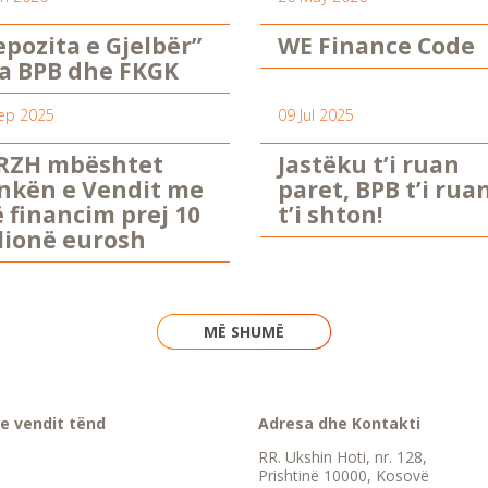
epozita e Gjelbër”
WE Finance Code
a BPB dhe FKGK
ep 2025
09 Jul 2025
RZH mbështet
Jastëku t’i ruan
nkën e Vendit me
paret, BPB t’i rua
ë financim prej 10
t’i shton!
lionë eurosh
MË SHUMË
e vendit tënd
Adresa dhe Kontakti
RR. Ukshin Hoti, nr. 128,
Prishtinë 10000, Kosovë