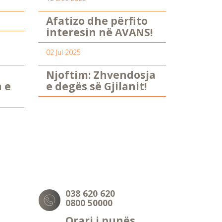
Afatizo dhe përfito
interesin në AVANS!
02 Jul 2025
Njoftim: Zhvendosja
n e
e degës së Gjilanit!
038 620 620
0800 50000
Orari i punës