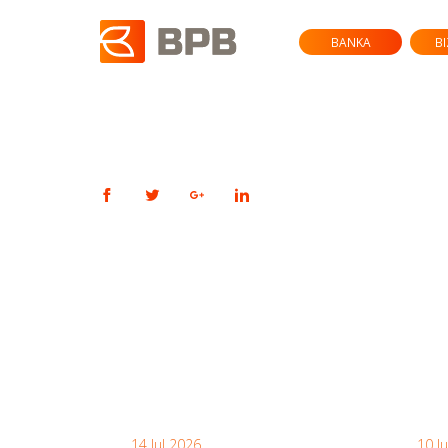
BANKA
B
14 Jul 2026
10 J