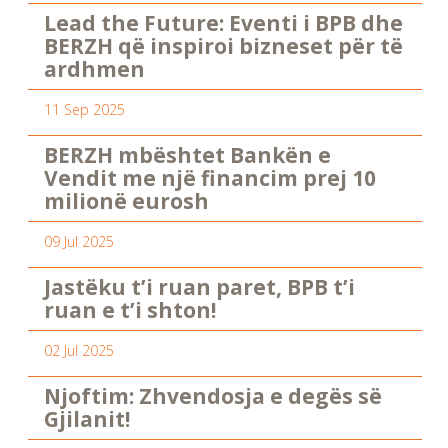
Lead the Future: Eventi i BPB dhe
BERZH që inspiroi bizneset për të
ardhmen
11 Sep 2025
BERZH mbështet Bankën e
Vendit me një financim prej 10
milionë eurosh
09 Jul 2025
Jastëku t’i ruan paret, BPB t’i
ruan e t’i shton!
02 Jul 2025
Njoftim: Zhvendosja e degës së
Gjilanit!