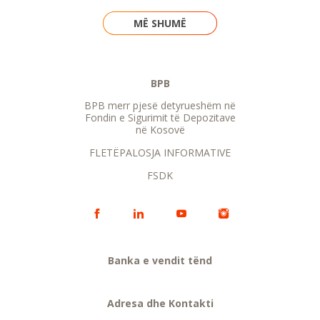
MË SHUMË
BPB
BPB merr pjesë detyrueshëm në
Fondin e Sigurimit të Depozitave
në Kosovë
FLETËPALOSJA INFORMATIVE
FSDK
Banka e vendit tënd
Adresa dhe Kontakti