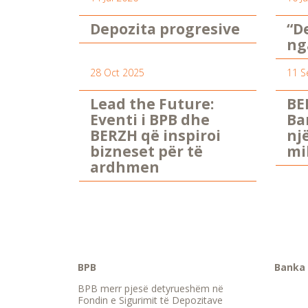
Depozita progresive
“D
ng
28 Oct 2025
11 S
Lead the Future:
BE
Eventi i BPB dhe
Ba
BERZH që inspiroi
nj
bizneset për të
mi
ardhmen
BPB
Banka 
BPB merr pjesë detyrueshëm në
Fondin e Sigurimit të Depozitave