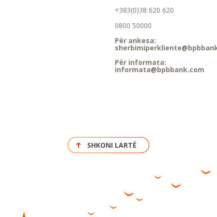
+383(0)38 620 620
0800 50000
Për ankesa:
sherbimiperkliente@bpbban
Për informata:
informata@bpbbank.com
SHKONI LARTË