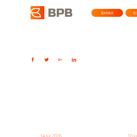
BANKA
B
14 Jul 2026
10 J