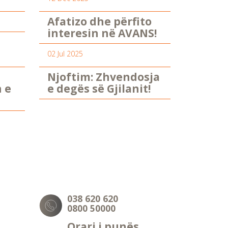
Afatizo dhe përfito
interesin në AVANS!
02 Jul 2025
Njoftim: Zhvendosja
n e
e degës së Gjilanit!
038 620 620
0800 50000
Orari i punës