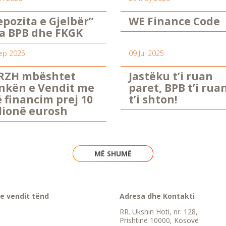
epozita e Gjelbër”
WE Finance Code
a BPB dhe FKGK
ep 2025
09 Jul 2025
RZH mbështet
Jastëku t’i ruan
nkën e Vendit me
paret, BPB t’i rua
ë financim prej 10
t’i shton!
lionë eurosh
MË SHUMË
e vendit tënd
Adresa dhe Kontakti
RR. Ukshin Hoti, nr. 128,
Prishtinë 10000, Kosovë