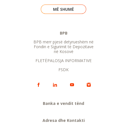
MË SHUMË
BPB
BPB merr pjesë detyrueshëm në
Fondin e Sigurimit të Depozitave
në Kosovë
FLETËPALOSJA INFORMATIVE
FSDK
Banka e vendit tënd
Adresa dhe Kontakti