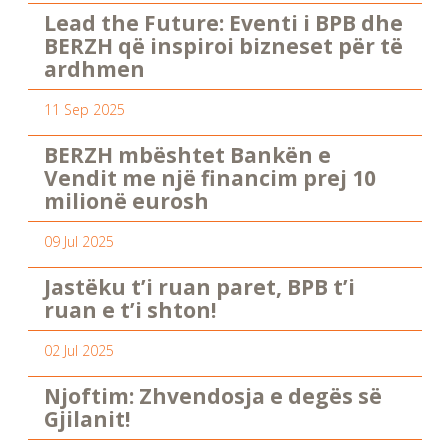
Lead the Future: Eventi i BPB dhe
BERZH që inspiroi bizneset për të
ardhmen
11 Sep 2025
BERZH mbështet Bankën e
Vendit me një financim prej 10
milionë eurosh
09 Jul 2025
Jastëku t’i ruan paret, BPB t’i
ruan e t’i shton!
02 Jul 2025
Njoftim: Zhvendosja e degës së
Gjilanit!