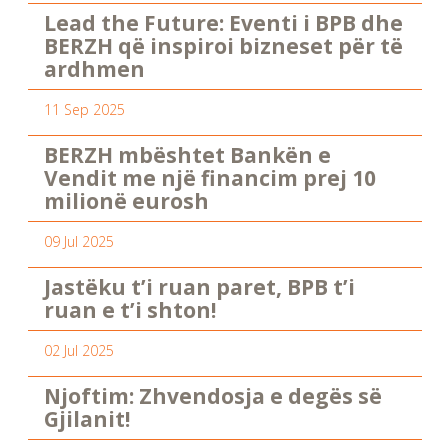
Lead the Future: Eventi i BPB dhe
BERZH që inspiroi bizneset për të
ardhmen
11 Sep 2025
BERZH mbështet Bankën e
Vendit me një financim prej 10
milionë eurosh
09 Jul 2025
Jastëku t’i ruan paret, BPB t’i
ruan e t’i shton!
02 Jul 2025
Njoftim: Zhvendosja e degës së
Gjilanit!