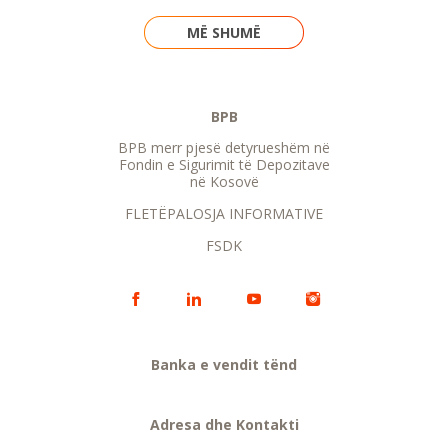
MË SHUMË
BPB
BPB merr pjesë detyrueshëm në
Fondin e Sigurimit të Depozitave
në Kosovë
FLETËPALOSJA INFORMATIVE
FSDK
Banka e vendit tënd
Adresa dhe Kontakti