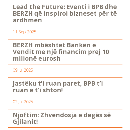
Lead the Future: Eventi i BPB dhe
BERZH që inspiroi bizneset për të
ardhmen
11 Sep 2025
BERZH mbështet Bankën e
Vendit me një financim prej 10
milionë eurosh
09 Jul 2025
Jastëku t’i ruan paret, BPB t’i
ruan e t’i shton!
02 Jul 2025
Njoftim: Zhvendosja e degës së
Gjilanit!