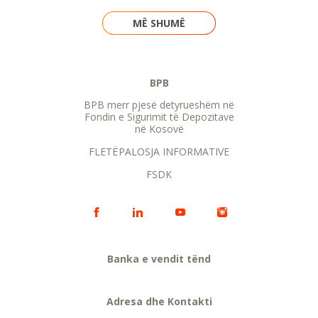
MË SHUMË
BPB
BPB merr pjesë detyrueshëm në
Fondin e Sigurimit të Depozitave
në Kosovë
FLETËPALOSJA INFORMATIVE
FSDK
Banka e vendit tënd
Adresa dhe Kontakti