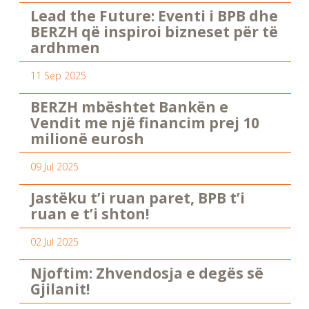
Lead the Future: Eventi i BPB dhe
BERZH që inspiroi bizneset për të
ardhmen
11 Sep 2025
BERZH mbështet Bankën e
Vendit me një financim prej 10
milionë eurosh
09 Jul 2025
Jastëku t’i ruan paret, BPB t’i
ruan e t’i shton!
02 Jul 2025
Njoftim: Zhvendosja e degës së
Gjilanit!