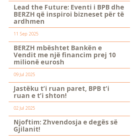
Lead the Future: Eventi i BPB dhe
BERZH që inspiroi bizneset për të
ardhmen
11 Sep 2025
BERZH mbështet Bankën e
Vendit me një financim prej 10
milionë eurosh
09 Jul 2025
Jastëku t’i ruan paret, BPB t’i
ruan e t’i shton!
02 Jul 2025
Njoftim: Zhvendosja e degës së
Gjilanit!