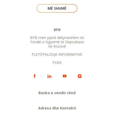
MË SHUMË
BPB
BPB merr pjesë detyrueshëm në
Fondin e Sigurimit të Depozitave
në Kosovë
FLETËPALOSJA INFORMATIVE
FSDK
Banka e vendit tënd
Adresa dhe Kontakti