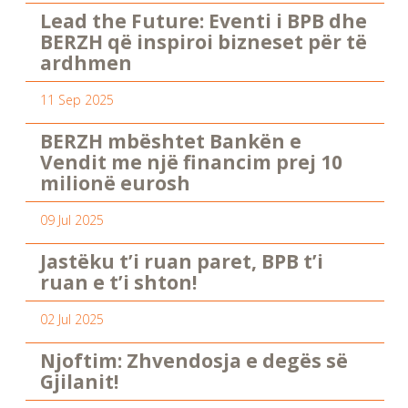
Lead the Future: Eventi i BPB dhe
BERZH që inspiroi bizneset për të
ardhmen
11 Sep 2025
BERZH mbështet Bankën e
Vendit me një financim prej 10
milionë eurosh
09 Jul 2025
Jastëku t’i ruan paret, BPB t’i
ruan e t’i shton!
02 Jul 2025
Njoftim: Zhvendosja e degës së
Gjilanit!