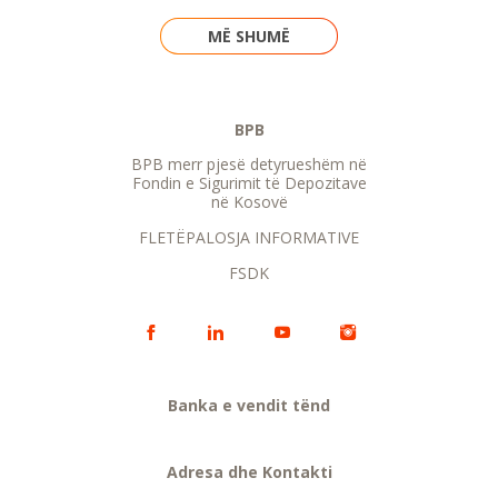
MË SHUMË
BPB
BPB merr pjesë detyrueshëm në
Fondin e Sigurimit të Depozitave
në Kosovë
FLETËPALOSJA INFORMATIVE
FSDK
Banka e vendit tënd
Adresa dhe Kontakti