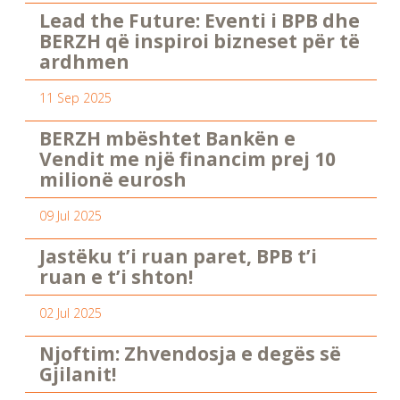
Lead the Future: Eventi i BPB dhe
BERZH që inspiroi bizneset për të
ardhmen
11 Sep 2025
BERZH mbështet Bankën e
Vendit me një financim prej 10
milionë eurosh
09 Jul 2025
Jastëku t’i ruan paret, BPB t’i
ruan e t’i shton!
02 Jul 2025
Njoftim: Zhvendosja e degës së
Gjilanit!