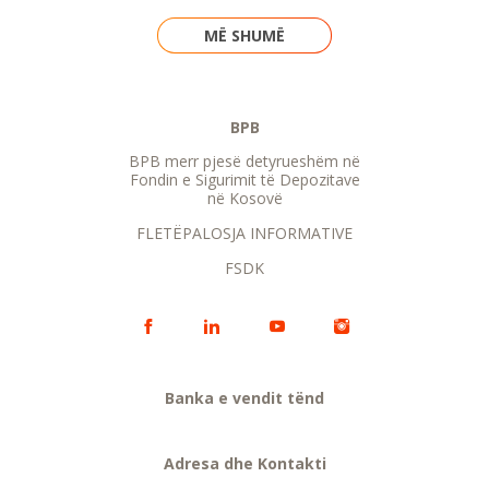
MË SHUMË
BPB
BPB merr pjesë detyrueshëm në
Fondin e Sigurimit të Depozitave
në Kosovë
FLETËPALOSJA INFORMATIVE
FSDK
Banka e vendit tënd
Adresa dhe Kontakti