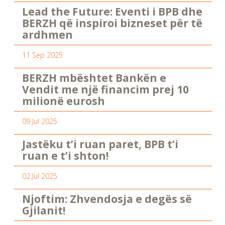
Lead the Future: Eventi i BPB dhe
BERZH që inspiroi bizneset për të
ardhmen
11 Sep 2025
BERZH mbështet Bankën e
Vendit me një financim prej 10
milionë eurosh
09 Jul 2025
Jastëku t’i ruan paret, BPB t’i
ruan e t’i shton!
02 Jul 2025
Njoftim: Zhvendosja e degës së
Gjilanit!