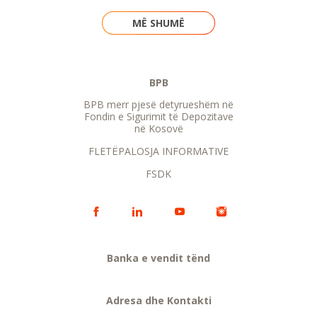
MË SHUMË
BPB
BPB merr pjesë detyrueshëm në
Fondin e Sigurimit të Depozitave
në Kosovë
FLETËPALOSJA INFORMATIVE
FSDK
Banka e vendit tënd
Adresa dhe Kontakti