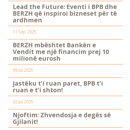
Lead the Future: Eventi i BPB dhe
BERZH që inspiroi bizneset për të
ardhmen
11 Sep 2025
BERZH mbështet Bankën e
Vendit me një financim prej 10
milionë eurosh
09 Jul 2025
Jastëku t’i ruan paret, BPB t’i
ruan e t’i shton!
02 Jul 2025
Njoftim: Zhvendosja e degës së
Gjilanit!