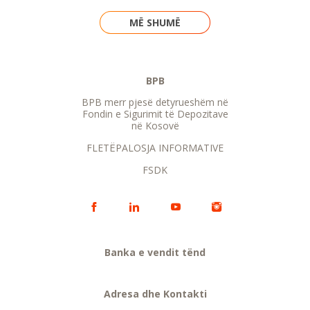
MË SHUMË
BPB
BPB merr pjesë detyrueshëm në
Fondin e Sigurimit të Depozitave
në Kosovë
FLETËPALOSJA INFORMATIVE
FSDK
Banka e vendit tënd
Adresa dhe Kontakti