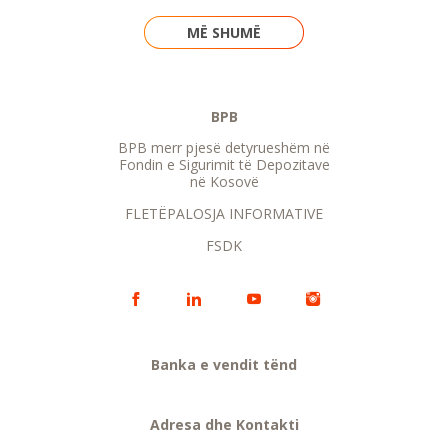
MË SHUMË
BPB
BPB merr pjesë detyrueshëm në
Fondin e Sigurimit të Depozitave
në Kosovë
FLETËPALOSJA INFORMATIVE
FSDK
Banka e vendit tënd
Adresa dhe Kontakti