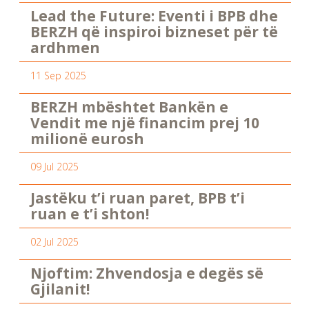
Lead the Future: Eventi i BPB dhe
BERZH që inspiroi bizneset për të
ardhmen
11 Sep 2025
BERZH mbështet Bankën e
Vendit me një financim prej 10
milionë eurosh
09 Jul 2025
Jastëku t’i ruan paret, BPB t’i
ruan e t’i shton!
02 Jul 2025
Njoftim: Zhvendosja e degës së
Gjilanit!