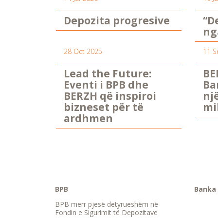
Depozita progresive
“D
ng
28 Oct 2025
11 S
Lead the Future:
BE
Eventi i BPB dhe
Ba
BERZH që inspiroi
nj
bizneset për të
mi
ardhmen
BPB
Banka 
BPB merr pjesë detyrueshëm në
Fondin e Sigurimit të Depozitave