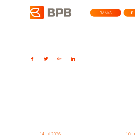
BANKA
B
14 Jul 2026
10 J