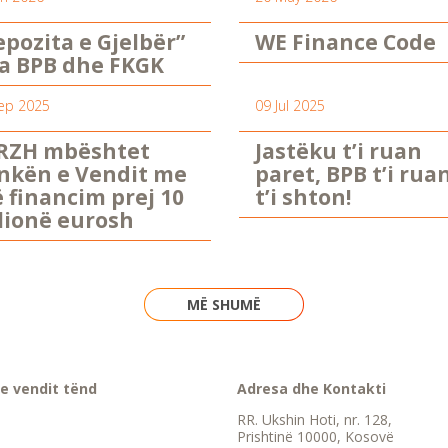
epozita e Gjelbër”
WE Finance Code
a BPB dhe FKGK
ep 2025
09 Jul 2025
RZH mbështet
Jastëku t’i ruan
nkën e Vendit me
paret, BPB t’i rua
ë financim prej 10
t’i shton!
lionë eurosh
MË SHUMË
e vendit tënd
Adresa dhe Kontakti
RR. Ukshin Hoti, nr. 128,
Prishtinë 10000, Kosovë