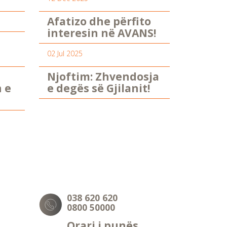
Afatizo dhe përfito
interesin në AVANS!
02 Jul 2025
Njoftim: Zhvendosja
n e
e degës së Gjilanit!
038 620 620
0800 50000
Orari i punës