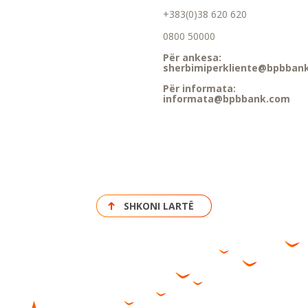
+383(0)38 620 620
0800 50000
Për ankesa:
sherbimiperkliente@bpbban
Për informata:
informata@bpbbank.com
SHKONI LARTË