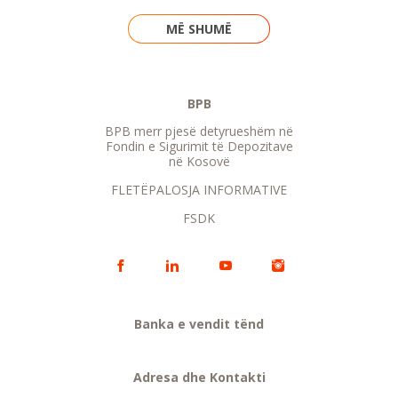
MË SHUMË
BPB
BPB merr pjesë detyrueshëm në
Fondin e Sigurimit të Depozitave
në Kosovë
FLETËPALOSJA INFORMATIVE
FSDK
Banka e vendit tënd
Adresa dhe Kontakti