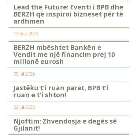
Lead the Future: Eventi i BPB dhe
BERZH që inspiroi bizneset për të
ardhmen
11 Sep 2025
BERZH mbështet Bankën e
Vendit me një financim prej 10
milionë eurosh
09 Jul 2025
Jastëku t’i ruan paret, BPB t’i
ruan e t’i shton!
02 Jul 2025
Njoftim: Zhvendosja e degës së
Gjilanit!