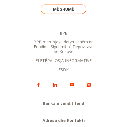
MË SHUMË
BPB
BPB merr pjesë detyrueshëm në
Fondin e Sigurimit të Depozitave
në Kosovë
FLETËPALOSJA INFORMATIVE
FSDK
Banka e vendit tënd
Adresa dhe Kontakti