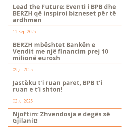
Lead the Future: Eventi i BPB dhe
BERZH që inspiroi bizneset për të
ardhmen
11 Sep 2025
BERZH mbështet Bankën e
Vendit me një financim prej 10
milionë eurosh
09 Jul 2025
Jastëku t’i ruan paret, BPB t’i
ruan e t’i shton!
02 Jul 2025
Njoftim: Zhvendosja e degës së
Gjilanit!