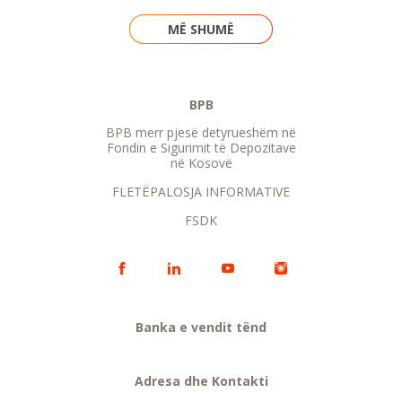
MË SHUMË
BPB
BPB merr pjesë detyrueshëm në
Fondin e Sigurimit të Depozitave
në Kosovë
FLETËPALOSJA INFORMATIVE
FSDK
Banka e vendit tënd
Adresa dhe Kontakti