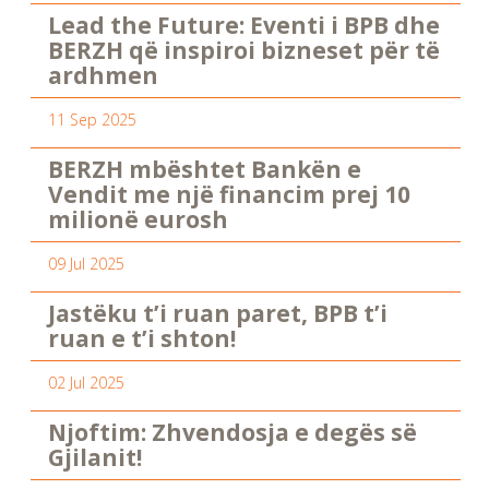
Lead the Future: Eventi i BPB dhe
BERZH që inspiroi bizneset për të
ardhmen
11 Sep 2025
BERZH mbështet Bankën e
Vendit me një financim prej 10
milionë eurosh
09 Jul 2025
Jastëku t’i ruan paret, BPB t’i
ruan e t’i shton!
02 Jul 2025
Njoftim: Zhvendosja e degës së
Gjilanit!