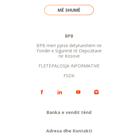
MË SHUMË
BPB
BPB merr pjesë detyrueshëm në
Fondin e Sigurimit të Depozitave
në Kosovë
FLETËPALOSJA INFORMATIVE
FSDK
Banka e vendit tënd
Adresa dhe Kontakti