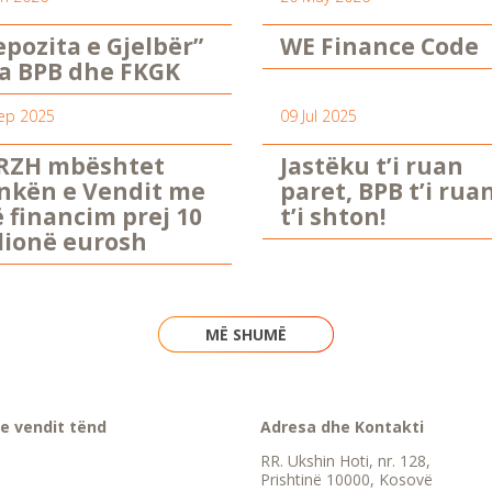
epozita e Gjelbër”
WE Finance Code
a BPB dhe FKGK
ep 2025
09 Jul 2025
RZH mbështet
Jastëku t’i ruan
nkën e Vendit me
paret, BPB t’i rua
ë financim prej 10
t’i shton!
lionë eurosh
MË SHUMË
e vendit tënd
Adresa dhe Kontakti
RR. Ukshin Hoti, nr. 128,
Prishtinë 10000, Kosovë