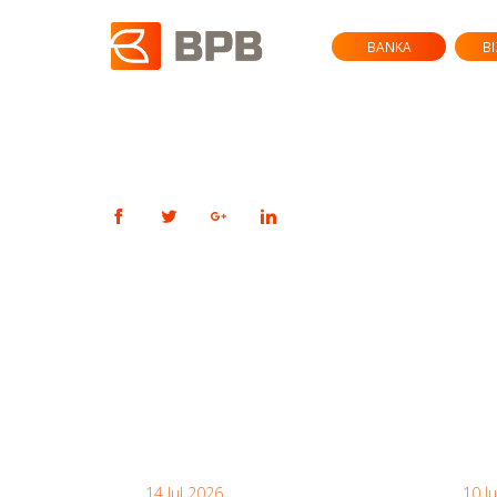
BANKA
B
14 Jul 2026
10 J