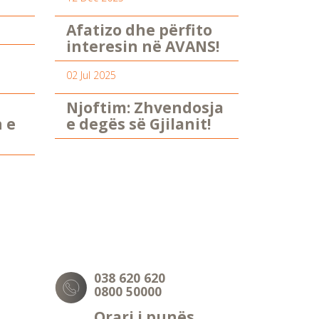
Afatizo dhe përfito
interesin në AVANS!
02 Jul 2025
Njoftim: Zhvendosja
n e
e degës së Gjilanit!
038 620 620
0800 50000
Orari i punës