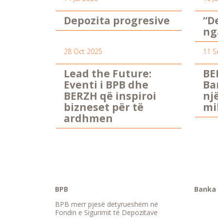
Depozita progresive
“D
ng
28 Oct 2025
11 S
Lead the Future:
BE
Eventi i BPB dhe
Ba
BERZH që inspiroi
nj
bizneset për të
mi
ardhmen
BPB
Banka 
BPB merr pjesë detyrueshëm në
Fondin e Sigurimit të Depozitave