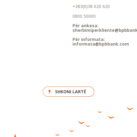
+383(0)38 620 620
0800 50000
Për ankesa:
sherbimiperkliente@bpbban
Për informata:
informata@bpbbank.com
SHKONI LARTË