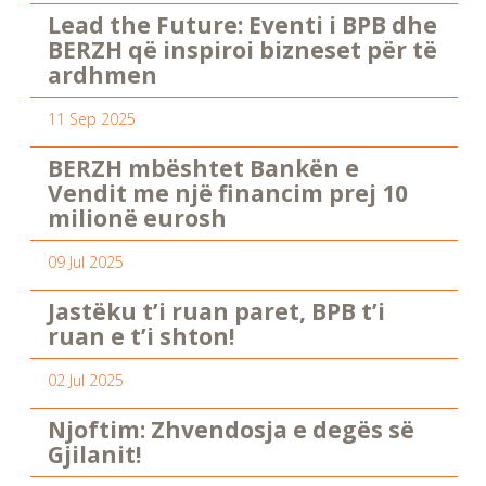
Lead the Future: Eventi i BPB dhe
BERZH që inspiroi bizneset për të
ardhmen
11 Sep 2025
BERZH mbështet Bankën e
Vendit me një financim prej 10
milionë eurosh
09 Jul 2025
Jastëku t’i ruan paret, BPB t’i
ruan e t’i shton!
02 Jul 2025
Njoftim: Zhvendosja e degës së
Gjilanit!