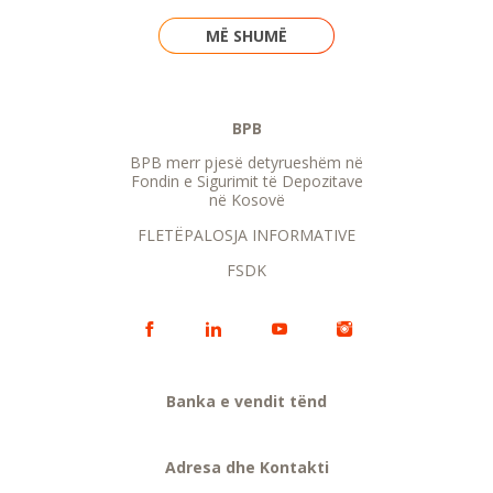
MË SHUMË
BPB
BPB merr pjesë detyrueshëm në
Fondin e Sigurimit të Depozitave
në Kosovë
FLETËPALOSJA INFORMATIVE
FSDK
Banka e vendit tënd
Adresa dhe Kontakti