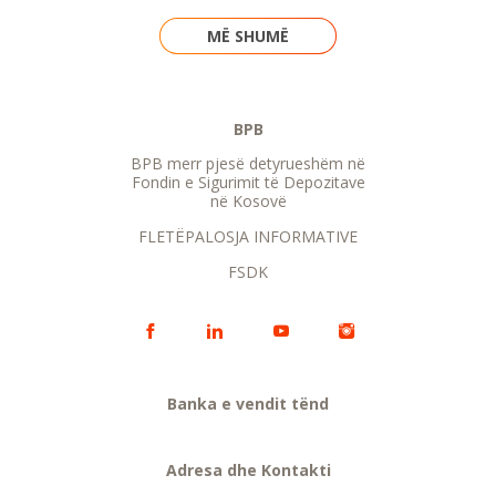
MË SHUMË
BPB
BPB merr pjesë detyrueshëm në
Fondin e Sigurimit të Depozitave
në Kosovë
FLETËPALOSJA INFORMATIVE
FSDK
Banka e vendit tënd
Adresa dhe Kontakti