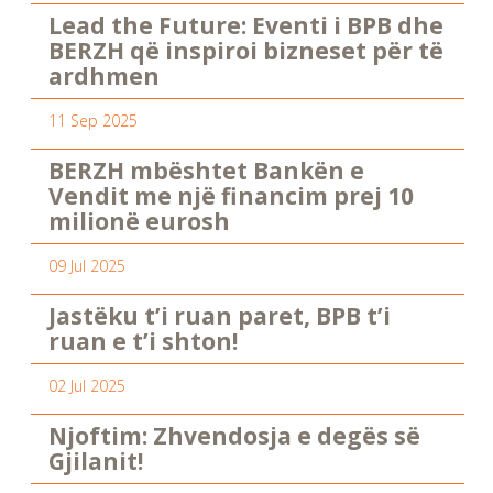
Lead the Future: Eventi i BPB dhe
BERZH që inspiroi bizneset për të
ardhmen
11 Sep 2025
BERZH mbështet Bankën e
Vendit me një financim prej 10
milionë eurosh
09 Jul 2025
Jastëku t’i ruan paret, BPB t’i
ruan e t’i shton!
02 Jul 2025
Njoftim: Zhvendosja e degës së
Gjilanit!