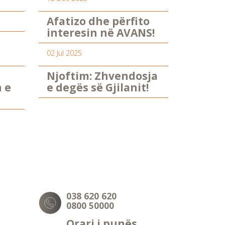
Afatizo dhe përfito
interesin në AVANS!
02 Jul 2025
Njoftim: Zhvendosja
n e
e degës së Gjilanit!
038 620 620
0800 50000
Orari i punës