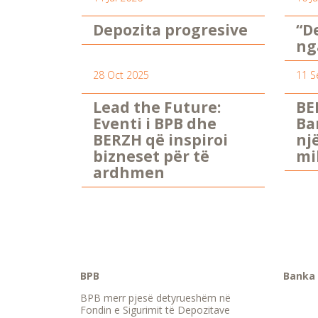
Depozita progresive
“D
ng
28 Oct 2025
11 S
Lead the Future:
BE
Eventi i BPB dhe
Ba
BERZH që inspiroi
nj
bizneset për të
mi
ardhmen
BPB
Banka 
BPB merr pjesë detyrueshëm në
Fondin e Sigurimit të Depozitave