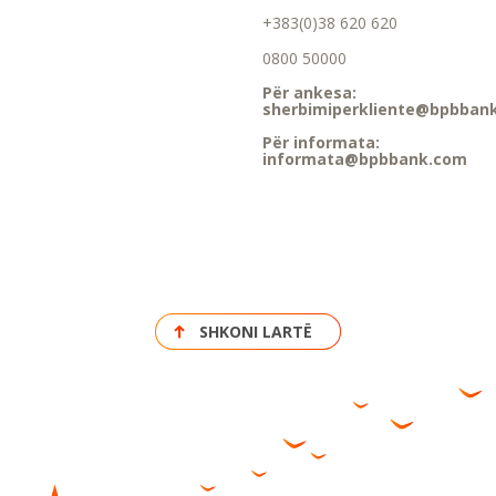
+383(0)38 620 620
0800 50000
Për ankesa:
sherbimiperkliente@bpbban
Për informata:
informata@bpbbank.com
SHKONI LARTË