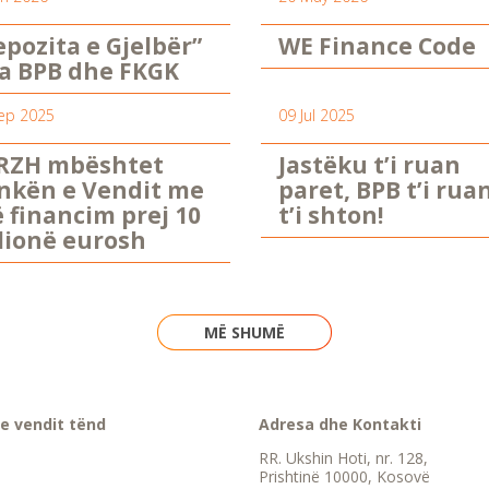
epozita e Gjelbër”
WE Finance Code
a BPB dhe FKGK
ep 2025
09 Jul 2025
RZH mbështet
Jastëku t’i ruan
nkën e Vendit me
paret, BPB t’i rua
ë financim prej 10
t’i shton!
lionë eurosh
MË SHUMË
e vendit tënd
Adresa dhe Kontakti
RR. Ukshin Hoti, nr. 128,
Prishtinë 10000, Kosovë