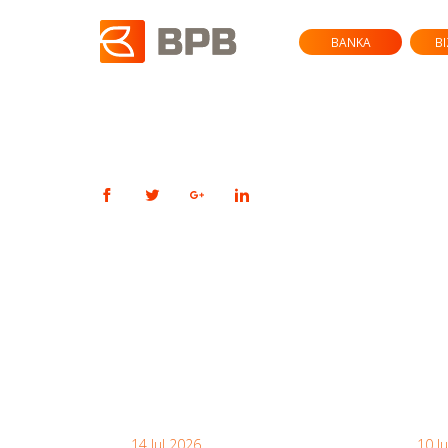
BANKA
B
14 Jul 2026
10 J