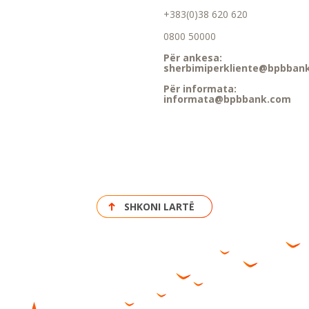
+383(0)38 620 620
0800 50000
Për ankesa:
sherbimiperkliente@bpbban
Për informata:
informata@bpbbank.com
SHKONI LARTË