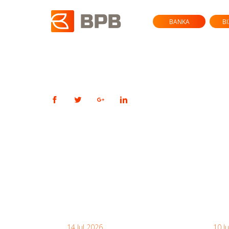
BANKA
B
14 Jul 2026
10 J