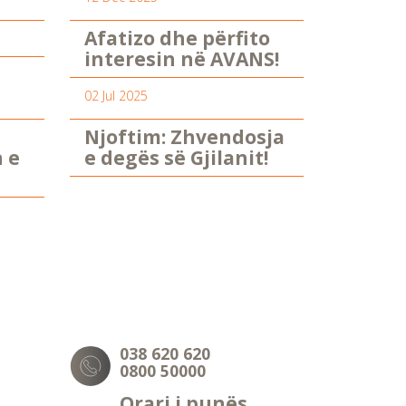
Afatizo dhe përfito
interesin në AVANS!
02 Jul 2025
Njoftim: Zhvendosja
n e
e degës së Gjilanit!
038 620 620
0800 50000
Orari i punës