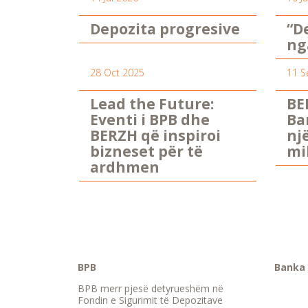
Depozita progresive
“D
ng
28 Oct 2025
11 S
Lead the Future:
BE
Eventi i BPB dhe
Ba
BERZH që inspiroi
nj
bizneset për të
mi
ardhmen
BPB
Banka 
BPB merr pjesë detyrueshëm në
Fondin e Sigurimit të Depozitave