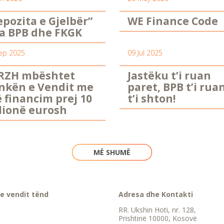
epozita e Gjelbër”
WE Finance Code
a BPB dhe FKGK
ep 2025
09 Jul 2025
RZH mbështet
Jastëku t’i ruan
nkën e Vendit me
paret, BPB t’i rua
ë financim prej 10
t’i shton!
lionë eurosh
MË SHUMË
e vendit tënd
Adresa dhe Kontakti
RR. Ukshin Hoti, nr. 128,
Prishtinë 10000, Kosovë