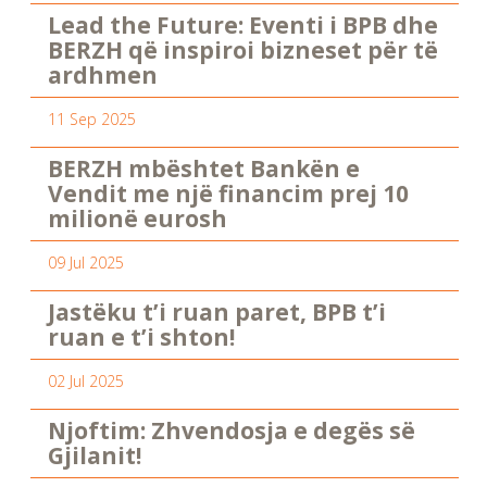
Lead the Future: Eventi i BPB dhe
BERZH që inspiroi bizneset për të
ardhmen
11 Sep 2025
BERZH mbështet Bankën e
Vendit me një financim prej 10
milionë eurosh
09 Jul 2025
Jastëku t’i ruan paret, BPB t’i
ruan e t’i shton!
02 Jul 2025
Njoftim: Zhvendosja e degës së
Gjilanit!