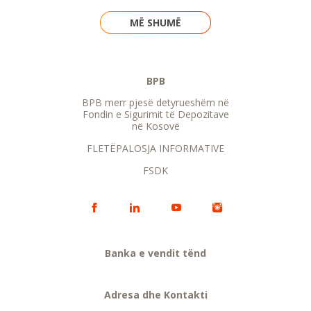
MË SHUMË
BPB
BPB merr pjesë detyrueshëm në
Fondin e Sigurimit të Depozitave
në Kosovë
FLETËPALOSJA INFORMATIVE
FSDK
Banka e vendit tënd
Adresa dhe Kontakti