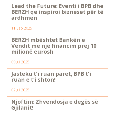
Lead the Future: Eventi i BPB dhe
BERZH që inspiroi bizneset për të
ardhmen
11 Sep 2025
BERZH mbështet Bankën e
Vendit me një financim prej 10
milionë eurosh
09 Jul 2025
Jastëku t’i ruan paret, BPB t’i
ruan e t’i shton!
02 Jul 2025
Njoftim: Zhvendosja e degës së
Gjilanit!