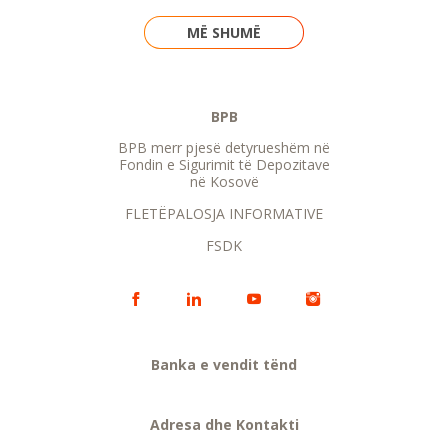
MË SHUMË
BPB
BPB merr pjesë detyrueshëm në
Fondin e Sigurimit të Depozitave
në Kosovë
FLETËPALOSJA INFORMATIVE
FSDK
Banka e vendit tënd
Adresa dhe Kontakti