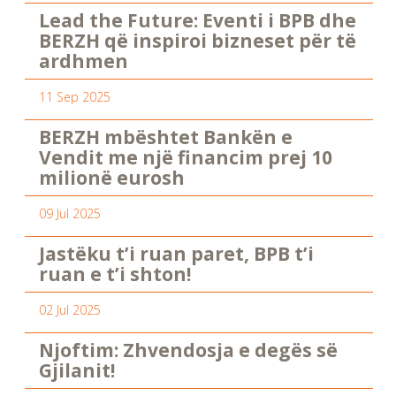
Lead the Future: Eventi i BPB dhe
BERZH që inspiroi bizneset për të
ardhmen
11 Sep 2025
BERZH mbështet Bankën e
Vendit me një financim prej 10
milionë eurosh
09 Jul 2025
Jastëku t’i ruan paret, BPB t’i
ruan e t’i shton!
02 Jul 2025
Njoftim: Zhvendosja e degës së
Gjilanit!