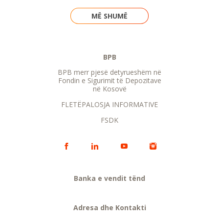
MË SHUMË
BPB
BPB merr pjesë detyrueshëm në
Fondin e Sigurimit të Depozitave
në Kosovë
FLETËPALOSJA INFORMATIVE
FSDK
Banka e vendit tënd
Adresa dhe Kontakti