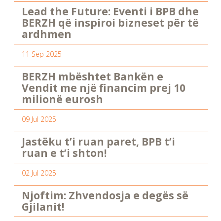
Lead the Future: Eventi i BPB dhe
BERZH që inspiroi bizneset për të
ardhmen
11 Sep 2025
BERZH mbështet Bankën e
Vendit me një financim prej 10
milionë eurosh
09 Jul 2025
Jastëku t’i ruan paret, BPB t’i
ruan e t’i shton!
02 Jul 2025
Njoftim: Zhvendosja e degës së
Gjilanit!