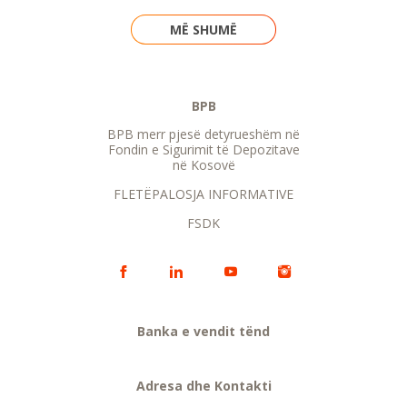
MË SHUMË
BPB
BPB merr pjesë detyrueshëm në
Fondin e Sigurimit të Depozitave
në Kosovë
FLETËPALOSJA INFORMATIVE
FSDK
Banka e vendit tënd
Adresa dhe Kontakti