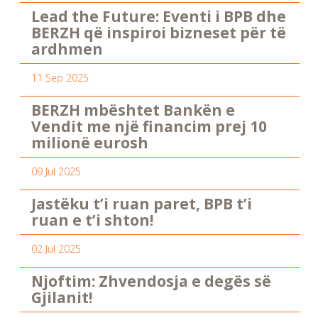
Lead the Future: Eventi i BPB dhe
BERZH që inspiroi bizneset për të
ardhmen
11 Sep 2025
BERZH mbështet Bankën e
Vendit me një financim prej 10
milionë eurosh
09 Jul 2025
Jastëku t’i ruan paret, BPB t’i
ruan e t’i shton!
02 Jul 2025
Njoftim: Zhvendosja e degës së
Gjilanit!