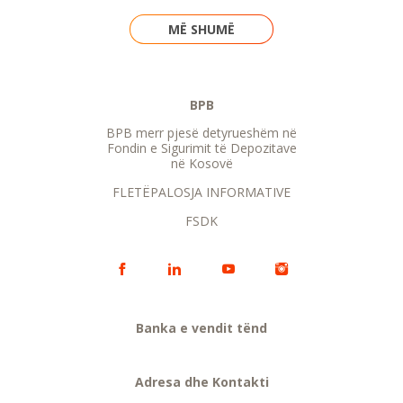
MË SHUMË
BPB
BPB merr pjesë detyrueshëm në
Fondin e Sigurimit të Depozitave
në Kosovë
FLETËPALOSJA INFORMATIVE
FSDK
Banka e vendit tënd
Adresa dhe Kontakti