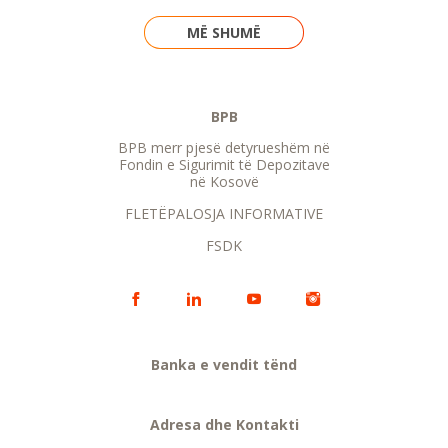
MË SHUMË
BPB
BPB merr pjesë detyrueshëm në
Fondin e Sigurimit të Depozitave
në Kosovë
FLETËPALOSJA INFORMATIVE
FSDK
Banka e vendit tënd
Adresa dhe Kontakti