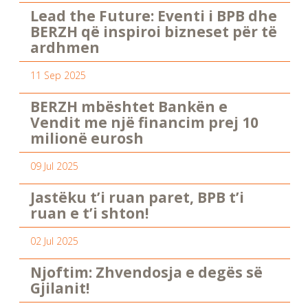
Lead the Future: Eventi i BPB dhe
BERZH që inspiroi bizneset për të
ardhmen
11 Sep 2025
BERZH mbështet Bankën e
Vendit me një financim prej 10
milionë eurosh
09 Jul 2025
Jastëku t’i ruan paret, BPB t’i
ruan e t’i shton!
02 Jul 2025
Njoftim: Zhvendosja e degës së
Gjilanit!