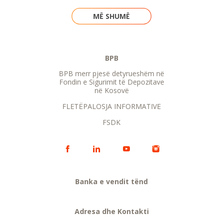
MË SHUMË
BPB
BPB merr pjesë detyrueshëm në
Fondin e Sigurimit të Depozitave
në Kosovë
FLETËPALOSJA INFORMATIVE
FSDK
Banka e vendit tënd
Adresa dhe Kontakti