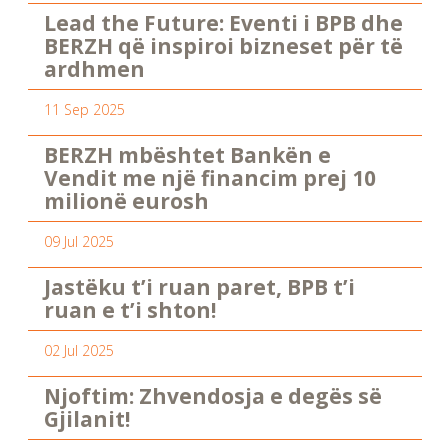
Lead the Future: Eventi i BPB dhe
BERZH që inspiroi bizneset për të
ardhmen
11 Sep 2025
BERZH mbështet Bankën e
Vendit me një financim prej 10
milionë eurosh
09 Jul 2025
Jastëku t’i ruan paret, BPB t’i
ruan e t’i shton!
02 Jul 2025
Njoftim: Zhvendosja e degës së
Gjilanit!