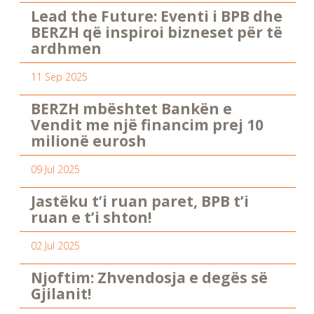
Lead the Future: Eventi i BPB dhe
BERZH që inspiroi bizneset për të
ardhmen
11 Sep 2025
BERZH mbështet Bankën e
Vendit me një financim prej 10
milionë eurosh
09 Jul 2025
Jastëku t’i ruan paret, BPB t’i
ruan e t’i shton!
02 Jul 2025
Njoftim: Zhvendosja e degës së
Gjilanit!