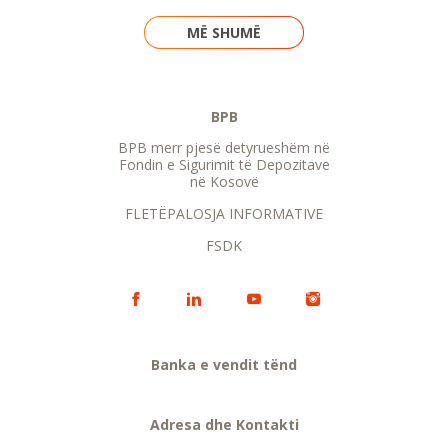
MË SHUMË
BPB
BPB merr pjesë detyrueshëm në
Fondin e Sigurimit të Depozitave
në Kosovë
FLETËPALOSJA INFORMATIVE
FSDK
Banka e vendit tënd
Adresa dhe Kontakti