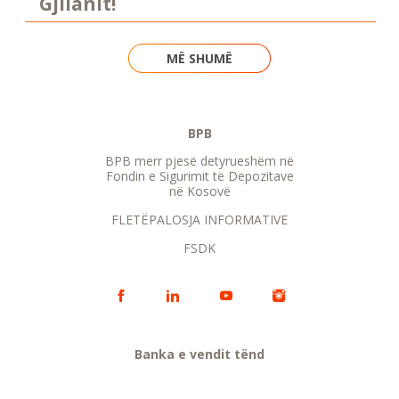
Gjilanit!
MË SHUMË
BPB
BPB merr pjesë detyrueshëm në
Fondin e Sigurimit të Depozitave
në Kosovë
FLETËPALOSJA INFORMATIVE
FSDK
Banka e vendit tënd