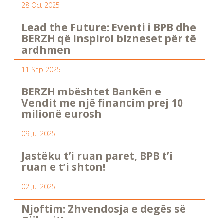
28 Oct 2025
Lead the Future: Eventi i BPB dhe
BERZH që inspiroi bizneset për të
ardhmen
11 Sep 2025
BERZH mbështet Bankën e
Vendit me një financim prej 10
milionë eurosh
09 Jul 2025
Jastëku t’i ruan paret, BPB t’i
ruan e t’i shton!
02 Jul 2025
Njoftim: Zhvendosja e degës së