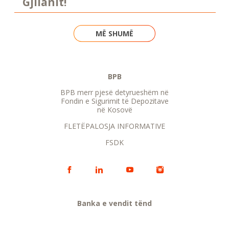
Gjilanit!
MË SHUMË
BPB
BPB merr pjesë detyrueshëm në
Fondin e Sigurimit të Depozitave
në Kosovë
FLETËPALOSJA INFORMATIVE
FSDK
Banka e vendit tënd