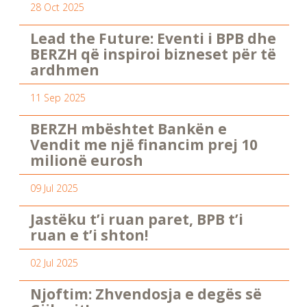
28 Oct 2025
Lead the Future: Eventi i BPB dhe
BERZH që inspiroi bizneset për të
ardhmen
11 Sep 2025
BERZH mbështet Bankën e
Vendit me një financim prej 10
milionë eurosh
09 Jul 2025
Jastëku t’i ruan paret, BPB t’i
ruan e t’i shton!
02 Jul 2025
Njoftim: Zhvendosja e degës së