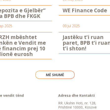
epozita e Gjelbër”
WE Finance Code
a BPB dhe FKGK
ep 2025
09 Jul 2025
RZH mbështet
Jastëku t’i ruan
nkën e Vendit me
paret, BPB t’i rua
ë financim prej 10
t’i shton!
lionë eurosh
MË SHUMË
e vendit tënd
Adresa dhe Kontakti
RR. Ukshin Hoti, nr. 128,
Prishtinë 10000, Kosovë