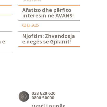
Afatizo dhe përfito
interesin në AVANS!
02 Jul 2025
Njoftim: Zhvendosja
n e
e degës së Gjilanit!
038 620 620
0800 50000
Orari i punës