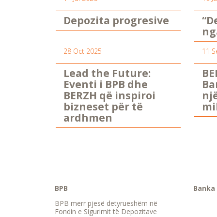
Depozita progresive
“D
ng
28 Oct 2025
11 S
Lead the Future:
BE
Eventi i BPB dhe
Ba
BERZH që inspiroi
nj
bizneset për të
mi
ardhmen
BPB
Banka 
BPB merr pjesë detyrueshëm në
Fondin e Sigurimit të Depozitave