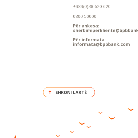
+383(0)38 620 620
0800 50000
Për ankesa:
sherbimiperkliente@bpbban
Për informata:
informata@bpbbank.com
SHKONI LARTË