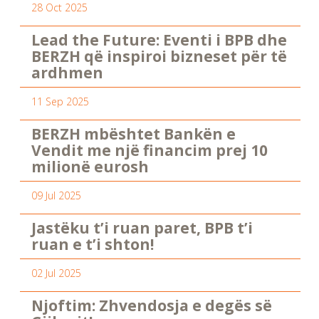
28 Oct 2025
Lead the Future: Eventi i BPB dhe
BERZH që inspiroi bizneset për të
ardhmen
11 Sep 2025
BERZH mbështet Bankën e
Vendit me një financim prej 10
milionë eurosh
09 Jul 2025
Jastëku t’i ruan paret, BPB t’i
ruan e t’i shton!
02 Jul 2025
Njoftim: Zhvendosja e degës së