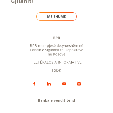
Gjilanit!
MË SHUMË
BPB
BPB merr pjesë detyrueshëm në
Fondin e Sigurimit të Depozitave
në Kosovë
FLETËPALOSJA INFORMATIVE
FSDK
Banka e vendit tënd