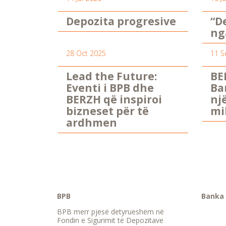
Depozita progresive
“D
ng
28 Oct 2025
11 S
Lead the Future:
BE
Eventi i BPB dhe
Ba
BERZH që inspiroi
nj
bizneset për të
mi
ardhmen
BPB
Banka 
BPB merr pjesë detyrueshëm në
Fondin e Sigurimit të Depozitave