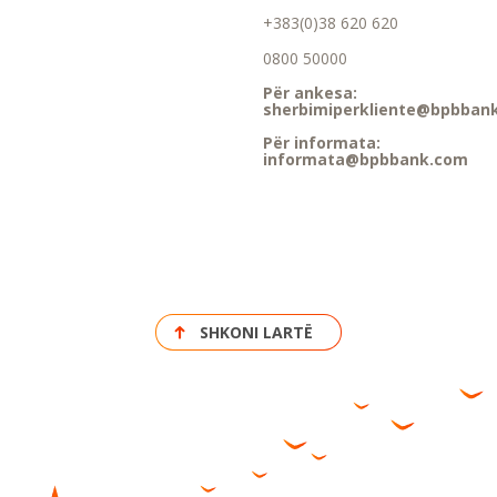
+383(0)38 620 620
0800 50000
Për ankesa:
sherbimiperkliente@bpbban
Për informata:
informata@bpbbank.com
SHKONI LARTË