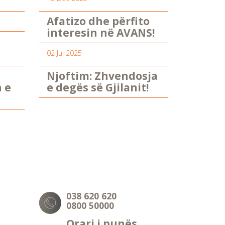
Afatizo dhe përfito
interesin në AVANS!
02 Jul 2025
Njoftim: Zhvendosja
n e
e degës së Gjilanit!
038 620 620
0800 50000
Orari i punës