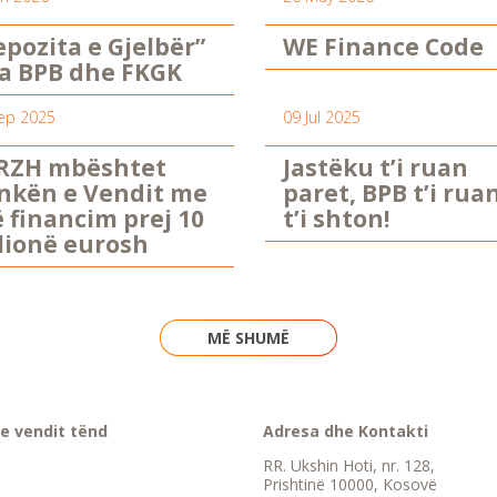
epozita e Gjelbër”
WE Finance Code
a BPB dhe FKGK
ep 2025
09 Jul 2025
RZH mbështet
Jastëku t’i ruan
nkën e Vendit me
paret, BPB t’i rua
ë financim prej 10
t’i shton!
lionë eurosh
MË SHUMË
e vendit tënd
Adresa dhe Kontakti
RR. Ukshin Hoti, nr. 128,
Prishtinë 10000, Kosovë