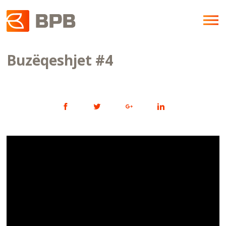
Buzëqeshjet #4