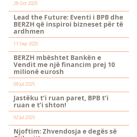
28 Oct 2025
Lead the Future: Eventi i BPB dhe
BERZH që inspiroi bizneset për të
ardhmen
11 Sep 2025
BERZH mbështet Bankën e
Vendit me një financim prej 10
milionë eurosh
09 Jul 2025
Jastëku t’i ruan paret, BPB t’i
ruan e t’i shton!
02 Jul 2025
Njoftim: Zhvendosja e degës së