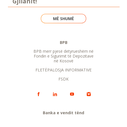
Gjilanit!
MË SHUMË
BPB
BPB merr pjesë detyrueshëm në
Fondin e Sigurimit të Depozitave
në Kosovë
FLETËPALOSJA INFORMATIVE
FSDK
Banka e vendit tënd