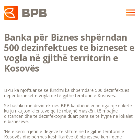
Banka për Biznes shpërndan
500 dezinfektues te bizneset e
vogla në gjithë territorin e
Kosovës
BPB ka njoftuar se së fundmi ka shpërndarë 500 dezinfektues
nëpër bizneset e vogla në të gjithë territorin e Kosovës.
Së bashku me dezinfektues BPB ka dhënë edhe nga një etiketë
ku ju rikujton klientëve që të mbajnë maskën, të mbajnë
distancën dhe të dezinfektojnë duart para se të hyjnë në lokalet
e bizneseve.
‘Ne e kemi rrjetin e degëve të shtrirë në të gjithë territorin e
Kosovës dhe përmes këshilltarëve të bizneseve kemi qenë