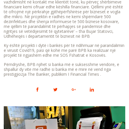
vazhdimisht në kontakt me klientët tonë, ku përveç shërbimeve
financiare kemi ofruar edhe këshilla financiare. Qëllimi ynë është
të ofrojmë një përkrahje gjithëpërfshirëse për bizneset e vogla
dhe mikro. Në projektin e radhës ne kemi shpërndarë 500
dezinfektues dhe shenja informuese te 500 biznese kosovare,
me qëllim të parandalimit të përhapjes së pandemisë dhe
ngritjes së vetëdijesimit të qytetarëve’ – tha Bujar Statovci,
Udhëheqës i departamentit të biznesit në BPB
Ky është projekti i dytë i bankës për të ndihmuar në parandalimin
e virusit Covid19, pasi që kohë me parë BPB ka realizuar një
projekt të ngjashëm edhe me SOS Fshatrat e Kosovës.
Përndryshe, BPB njihet si banka më e suksesshme vendore, e
shpallur dy vite me radhë si banka më e mire në vend nga
prestigjiozja The Banker, publikim I Financial Times .