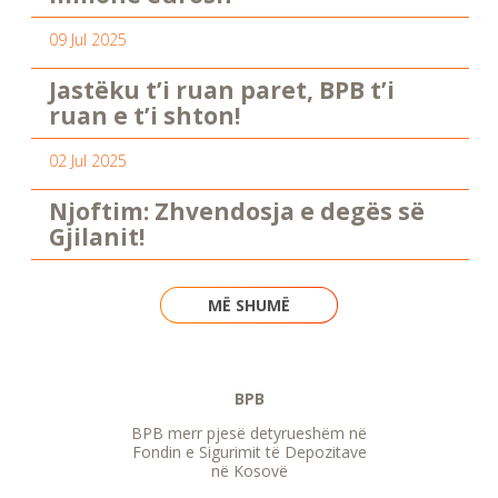
09 Jul 2025
Jastëku t’i ruan paret, BPB t’i
ruan e t’i shton!
02 Jul 2025
Njoftim: Zhvendosja e degës së
Gjilanit!
MË SHUMË
BPB
BPB merr pjesë detyrueshëm në
Fondin e Sigurimit të Depozitave
në Kosovë