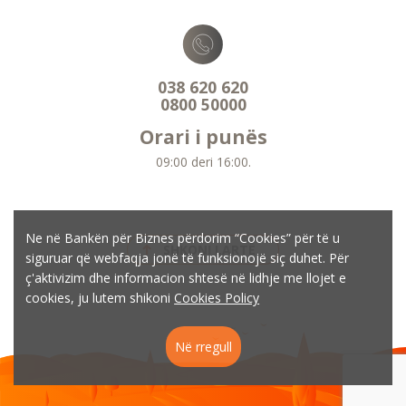
038 620 620
0800 50000
Orari i punës
09:00 deri 16:00.
Ne në Bankën për Biznes përdorim “Cookies” për të u
SHKONI LARTË
siguruar që webfaqja jonë të funksionojë siç duhet. Për
ç'aktivizim dhe informacion shtesë në lidhje me llojet e
cookies, ju lutem shikoni
Cookies Policy
Në rregull