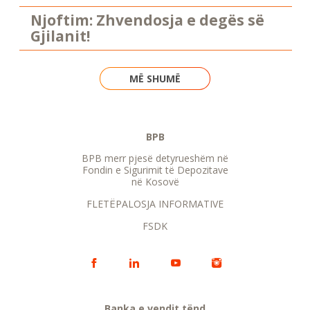
Njoftim: Zhvendosja e degës së
Gjilanit!
MË SHUMË
BPB
BPB merr pjesë detyrueshëm në
Fondin e Sigurimit të Depozitave
në Kosovë
FLETËPALOSJA INFORMATIVE
FSDK
Banka e vendit tënd