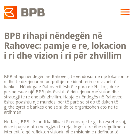
BPB rihapi nëndegën në
Rahovec: pamje e re, lokacion
i ri dhe vizion i ri për zhvillim
BPB rihapi nëndegën në Rahovec, të vendosur në një lokacion te
ri dhe të dizejnuar në përputhje me identitetin e ri vizuel të
bankës! Nëndega e Rahovecit është e para e këtij lloji, duke
përfaqësuar një BPB plotësisht të ridizejnuar me vizion dhe
strategji te re dhe për zhvillim. Hapja e nëndegës në Rahovec
është poashtu një mundësi për të parë se si do të duken të
gjitha zyret e bankës dhe se si do të organizohen ato në të
ardhmen
Në fakt, BPB së fundi ka filluar të renovojë të gjitha zyret e saj,
duke i pajisur ato me ngjyra të reja, logo të re dhe rregullime te
interierit, e që reflekton vizionin dhe misionin e ridefinuar të