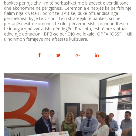
bankës për një zhvillim të përbashkët me bizneset e vendit tonë
dhe ekonominë në përgjithësi. Ceremonia e hapjes ka përfshi një
fjalim nga kryetari i bordit të BPB-së, duke ofruar disa nga
perspektivat kyçe të vizionit të ri strategjik të bankës, si dhe
perfaqësuesit e komunës të cilët përzemërsisht pranuan ftesën
të inaugurojnë zyrtarisht nëndegën. Poashtu, është prezantuar
edhe një donacion i BPB-së për OJQ-në lokale “OPFAKOSS””, i cili
u ndihmon fëmijëve me aftësi të kufizuara.