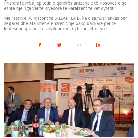
Prizreni të mbaj epitetin e qendrës artizanale të Kosovës e që
është një nga vetitë kryesore të karakterit të vet qytetit.
Me rastin e 70 vjetorit të SHZAP, BPB, ka dizajnuar enkas për
zejtarët dhe afaristët e Prizrenit një pako bankare për të
lehtësuar apo për të zhvilluar më tej bizneset e tyre.