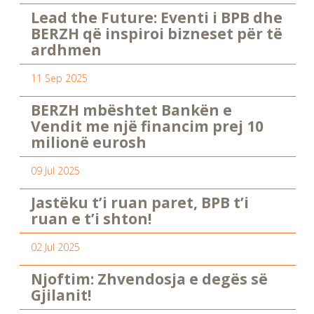
Lead the Future: Eventi i BPB dhe
BERZH që inspiroi bizneset për të
ardhmen
11 Sep 2025
BERZH mbështet Bankën e
Vendit me një financim prej 10
milionë eurosh
09 Jul 2025
Jastëku t’i ruan paret, BPB t’i
ruan e t’i shton!
02 Jul 2025
Njoftim: Zhvendosja e degës së
Gjilanit!