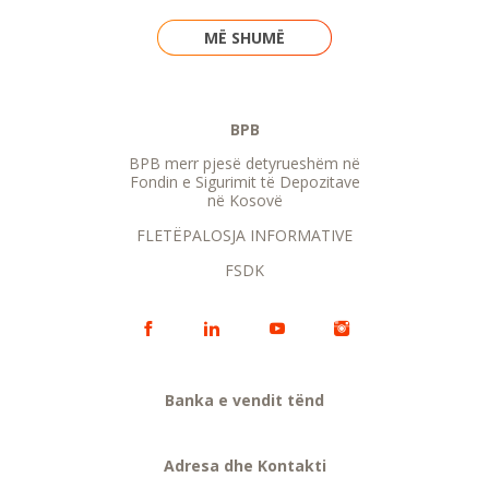
MË SHUMË
BPB
BPB merr pjesë detyrueshëm në
Fondin e Sigurimit të Depozitave
në Kosovë
FLETËPALOSJA INFORMATIVE
FSDK
Banka e vendit tënd
Adresa dhe Kontakti