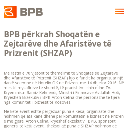
BPB përkrah Shoqatën e
Zejtarëve dhe Afaristëve të
Prizrenit (SHZAP)
Me rastin e 70 vjetorit të themelimit të Shoqatës së Zejtarëve
dhe Afaristëve të Prizrenit (SHZAP) kjo e fundit ka organizuar një
darkë solemne në Hotelin OK në Prizren, me 14 dhjetor 2016. Në
mes të mysafirëve te shumtë, të pranishëm ishin edhe Zv.
Kryeministri Ramiz Kelmendi, Ministri i Financave Avdullah Hoti,
Kryeshefi Ekzekutiv i BPB Arton Celina dhe personazhe të tjera
nga komuniteti i biznesit të Kosovës.
Në këtë event është përgëzuar puna e kësaj organizate dhe
ndihmën që ata kanë dhënë për komunitetin e biznesit në Prizren
e më gjërë. Arton Celina, kryeshef ekzekutiv i BPB, sponzorit
gjeneral të këtij eventi, theksoi që puna e SHZAP ndihmon që