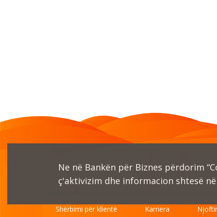
Ne në Bankën për Biznes përdorim “Coo
ç'aktivizim dhe informacion shtesë në 
Shërbimi për klientë
Karriera
Njofti