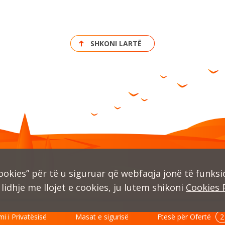
SHKONI LARTË
kies” për të u siguruar që webfaqja jonë të funksio
lidhje me llojet e cookies, ju lutem shikoni
Cookies 
mi i Privatësisë
Masat e sigurisë
Ftesë për Ofertë
2