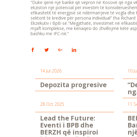
“Duke qenë një bankë që vepron në Kosovë që nga vit
ekziston një potencial për investim të konsideruesh
efikasitetit të energjisë së ndërmarrjeve të vogla dhe
sektorit të kredive për persona individual” tha Richar
Ekzekutiv i BpB-së.”Megjithatë, investimet në efikasite
mjaft komplekse, me kënaqësi do zhvillojmë këtë aspe
bashku me IFC-në.”
14 Jul 2026
10 J
Depozita progresive
“D
ng
28 Oct 2025
11 S
Lead the Future:
BE
Eventi i BPB dhe
Ba
BERZH që inspiroi
nj