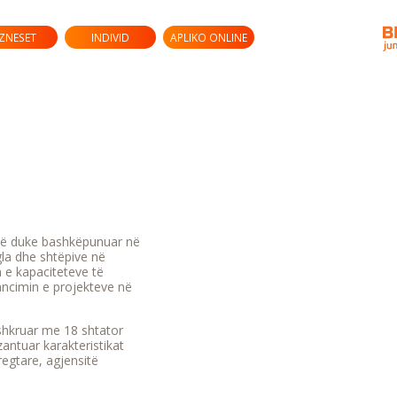
IZNESET
INDIVID
APLIKO ONLINE
anë duke bashkëpunuar në
gla dhe shtëpive në
 e kapaciteteve të
ancimin e projekteve në
hkruar me 18 shtator
antuar karakteristikat
regtare, agjensitë