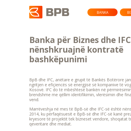
BANKA
B
Banka për Biznes dhe IFC
nënshkruajnë kontratë
bashkëpunimi
BpB dhe IFC, anëtare e grupit të Bankës Botërore j
ngritjen e efiçiencës së energjisë së kompanive të vo
Kosovë. IFC do të mbështesë bankën në përmirësimin
brendshme me qëllim identifikimin, vlerësimin dhe fin
vend.
Marrëveshja në mes të BpB-së dhe IFC-së është nëns
2014, ku përfaqësuesit e BpB-së dhe IFC-së kanë prez
kryesore të projektit tek bizneset vendore, shoqatat t
qeveritare dhe mediat.