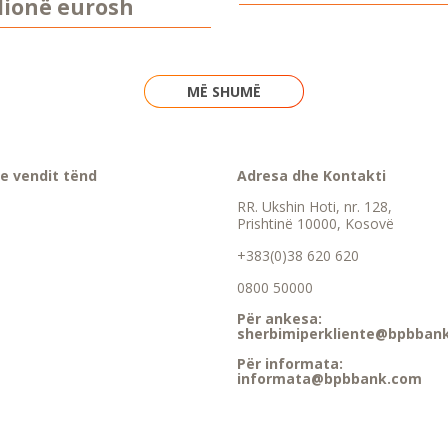
lionë eurosh
MË SHUMË
e vendit tënd
Adresa dhe Kontakti
RR. Ukshin Hoti, nr. 128,
Prishtinë 10000, Kosovë
+383(0)38 620 620
0800 50000
Për ankesa:
sherbimiperkliente@bpbban
Për informata:
informata@bpbbank.com