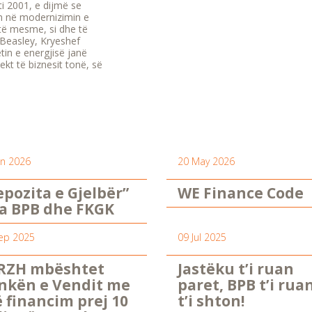
i 2001, e dijmë se
ëm në modernizimin e
 të mesme, si dhe të
d Beasley, Kryeshef
tin e energjisë janë
kt të biznesit tonë, së
un 2026
20 May 2026
epozita e Gjelbër”
WE Finance Code
a BPB dhe FKGK
ep 2025
09 Jul 2025
RZH mbështet
Jastëku t’i ruan
nkën e Vendit me
paret, BPB t’i rua
ë financim prej 10
t’i shton!